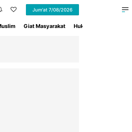
Jum'at
7/08/2026
uslim
Giat Masyarakat
Hukum
Olahraga