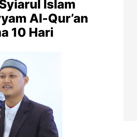
yiarul Islam
yam Al-Qur’an
a 10 Hari