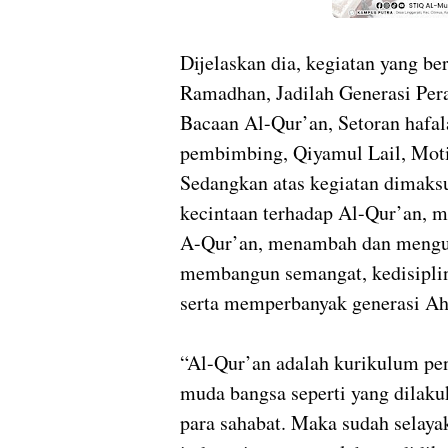
Dijelaskan dia, kegiatan yang b
Ramadhan, Jadilah Generasi Per
Bacaan Al-Qur’an, Setoran hafa
pembimbing, Qiyamul Lail, Moti
Sedangkan atas kegiatan dimaks
kecintaan terhadap Al-Qur’an, m
A-Qur’an, menambah dan mengua
membangun semangat, kedisiplin
serta memperbanyak generasi Ah
“Al-Qur’an adalah kurikulum pe
muda bangsa seperti yang dilak
para sahabat. Maka sudah selaya