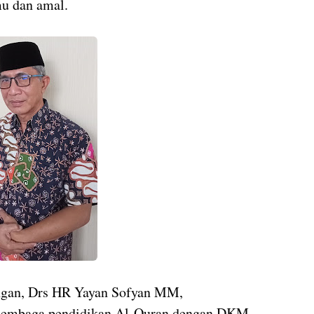
mu dan amal.
ngan, Drs HR Yayan Sofyan MM,
 lembaga pendidikan Al-Quran dengan DKM