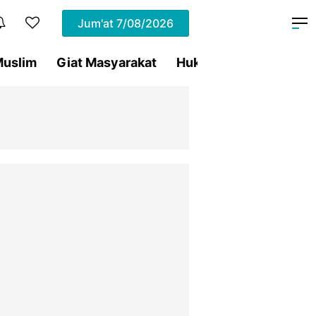
Jum'at
7/08/2026
uslim
Giat Masyarakat
Hukum
Olahraga