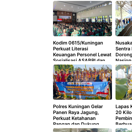
Kodim 0615/Kuningan
Nusak
Perkuat Literasi
Sentra
Keuangan Personel Lewat
Dorong
Sosialisasi ASABRI dan
Nasion
Bank BWS
Polres Kuningan Gelar
Lapas 
Panen Raya Jagung,
20 Kil
Perkuat Ketahanan
Pembin
Pangan dan Dukung
Berbua
Swasembada Nasional