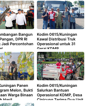
ambangan Bangun
Kodim 0615/Kuningan
 Pangan, DPR RI
Kawal Distribusi Truk
 Jadi Percontohan
Operasional untuk 31
al
Gerai KDMP
Kuningan Panen
Kodim 0615/Kuningan
ogram Melon, Bukti
Salurkan Bantuan
aan Warga Binaan
Operasional KDMP, Desa
h Hasil
Cipicung Terima Dua Unit
Motor