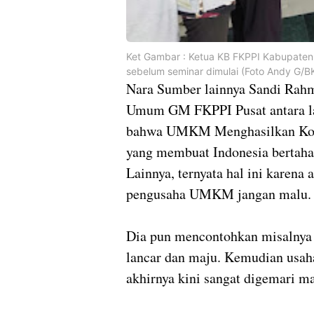
Ket Gambar : Ketua KB FKPPI Kabupaten
sebelum seminar dimulai (Foto Andy G/BK
Nara Sumber lainnya Sandi Rah
Umum GM FKPPI Pusat antara lai
bahwa UMKM Menghasilkan Kontr
yang membuat Indonesia bertah
Lainnya, ternyata hal ini karen
pengusaha UMKM jangan malu
Dia pun mencontohkan misalnya 
lancar dan maju. Kemudian usaha
akhirnya kini sangat digemari m