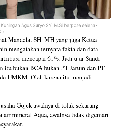
 Kuningan Agus Suryo SY, M.Si berpose sejenak
 )
mat Mandela, SH, MH yang juga Ketua
n mengatakan ternyata fakta dan data
ibusi mencapai 61%. Jadi ujar Sandi
an itu bukan BCA bukan PT Jarum dan PT
a ada UMKM. Oleh karena itu menjadi
.
usaha Gojek awalnya di tolak sekarang
 air mineral Aqua, awalnya tidak digemari
asyarakat.