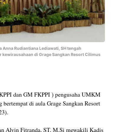
ra Anna Rudiantiana Lediawati, SH tengah
kewirausahaan di Grage Sangkan Resort Cilimus
 FKPPI dan GM FKPPI ) pengusaha UMKM
g bertempat di aula Grage Sangkan Resort
23).
n Alvin Fitranda, ST, M.Si mewakili Kadis