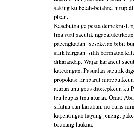
saking ku betah-betahna hirup di
pisan.
Kasebutna ge pesta demokrasi, n
tina sual saeutik ngabalukarkeu
pacengkadan. Sesekelan bibit bu
silih hargaan, silih hormatan ka
diharandap. Wajar haraneut saeut
kateuingan. Pasualan saeutik d
propokasi lir ibarat marebutkeu
aturan anu geus ditetepkeun ku 
teu leupas tina aturan. Omat Aba
sifatna can karuhan, nu baris n
kapentingan hayang jeneng, pake
beunang laukna.