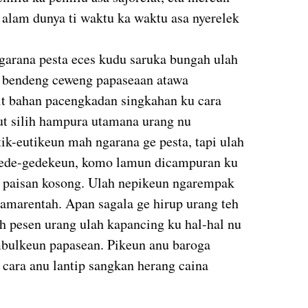
 alam dunya ti waktu ka waktu asa nyerelek
garana pesta eces kudu saruka bungah ulah
n bendeng ceweng papaseaan atawa
it bahan pacengkadan singkahan ku cara
tut silih hampura utamana urang nu
ik-eutikeun mah ngarana ge pesta, tapi ulah
igede-gedekeun, komo lamun dicampuran ku
n paisan kosong. Ulah nepikeun ngarempak
Pamarentah. Apan sagala ge hirup urang teh
h pesen urang ulah kapancing ku hal-hal nu
imbulkeun papasean. Pikeun anu baroga
 cara anu lantip sangkan herang caina