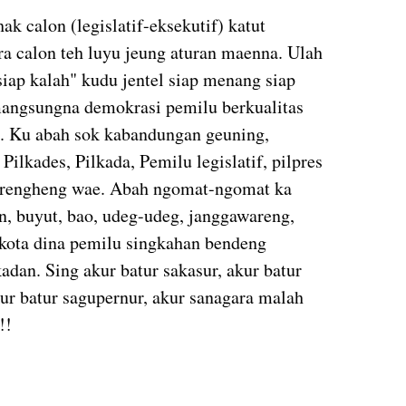
k calon (legislatif-eksekutif) katut
a calon teh luyu jeung aturan maenna. Ulah
iap kalah" kudu jentel siap menang siap
angsungna demokrasi pemilu berkualitas
. Ku abah sok kabandungan geuning,
Pilkades, Pilkada, Pemilu legislatif, pilpres
harengheng wae. Abah ngomat-ngomat ka
n, buyut, bao, udeg-udeg, janggawareng,
i kota dina pemilu singkahan bendeng
dan. Sing akur batur sakasur, akur batur
ur batur sagupernur, akur sanagara malah
!!