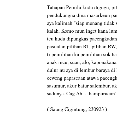
Tahapan Pemilu kudu digugu, piha
pendukungna dina masarkeun par
aya kalimah "siap menang tidak s
kalah. Komo mun inget kana lum
teu kudu dipungkas pacengkadan
pasualan pilihan RT, pilihan RW, 
ti pemilihan ka pemilihan sok 
anak incu, suan, alo, kaponakana
dulur nu aya di lembur baraya d
ceweng papaseaan atawa pacengka
sasumur, akur batur salembur, ak
sadunya. Cag Ah.....hampuraeun!
( Saung Cigintung, 230923 )