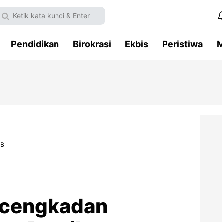
Pendidikan
Birokrasi
Ekbis
Peristiwa
M
IB
acengkadan