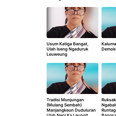
Usum Katiga Bangat,
Kalum
Ulah Iseng Ngaduruk
Demokr
Leuweung
Tradisi Munjungan
Ruksak
(Mulang Sembah)
Ngabal
Manjangkeun Duduluran
Runtag
Ulah Nepi Ka Leungit
Bangs