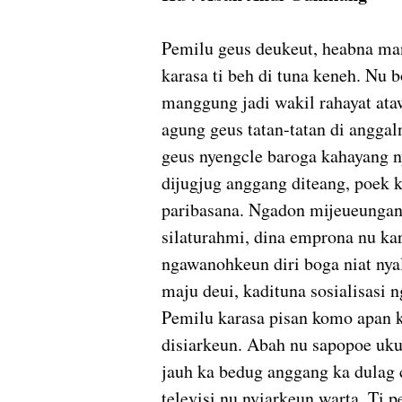
Pemilu geus deukeut, heabna man
karasa ti beh di tuna keneh. Nu 
manggung jadi wakil rahayat at
agung geus tatan-tatan di angg
geus nyengcle baroga kahayang n
dijugjug anggang diteang, poek 
paribasana. Ngadon mijeueungan 
silaturahmi, dina emprona nu k
ngawanohkeun diri boga niat nya
maju deui, kadituna sosialisas
Pemilu karasa pisan komo apan k
disiarkeun. Abah nu sapopoe uku
jauh ka bedug anggang ka dulag c
televisi nu nyiarkeun warta. Ti 