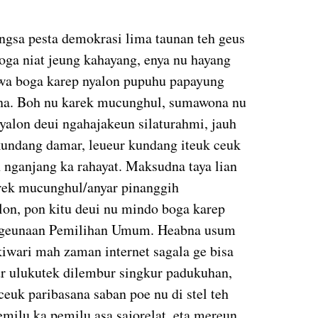
gsa pesta demokrasi lima taunan teh geus
boga niat jeung kahayang, enya nu hayang
awa boga karep nyalon pupuhu papayung
alna. Boh nu karek mucunghul, sumawona nu
yalon deui ngahajakeun silaturahmi, jauh
kundang damar, leueur kundang iteuk ceuk
nganjang ka rahayat. Maksudna taya lian
arek mucunghul/anyar pinanggih
lon, pon kitu deui nu mindo boga karep
i ngeunaan Pemilihan Umum. Heabna usum
iwari mah zaman internet sagala ge bisa
r ulukutek dilembur singkur padukuhan,
euk paribasana saban poe nu di stel teh
pemilu ka pemilu asa sajorelat, eta mereun