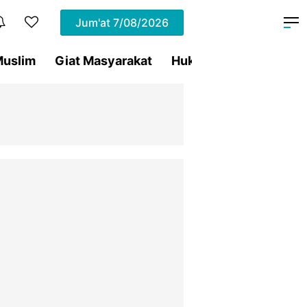
Jum'at
7/08/2026
uslim
Giat Masyarakat
Hukum
Olahraga