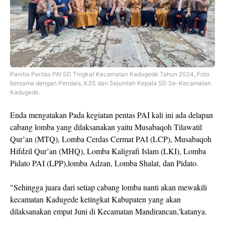
Panitia Pentas PAI SD Tingkat Kecamatan Kadugede Tahun 2024, Foto
bersama dengan Pendais, K3S dan Sejumlah Kepala SD Se-Kecamatan
Kadugede.
Enda mengatakan Pada kegiatan pentas PAI kali ini ada delapan
cabang lomba yang dilaksanakan yaitu Musabaqoh Tilawatil
Qur’an (MTQ), Lomba Cerdas Cermat PAI (LCP), Musabaqoh
Hifdzil Qur’an (MHQ), Lomba Kaligrafi Islam (LKI), Lomba
Pidato PAI (LPP),lomba Adzan, Lomba Shalat, dan Pidato.
"Sehingga juara dari setiap cabang lomba nanti akan mewakili
kecamatan Kadugede ketingkat Kabupaten yang akan
dilaksanakan empat Juni di Kecamatan Mandirancan,'katanya.