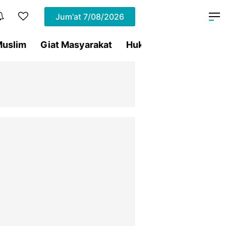
Jum'at
7/08/2026
uslim
Giat Masyarakat
Hukum
Olahraga