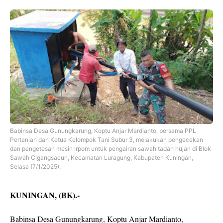
Babinsa Desa Gunungkarung, Koptu Anjar Mardianto, bersama PPL
Pertanian dan Ketua Kelompok Tani Subur 3, melakukan pengecekan
dan pengetesan mesin Irpom untuk pengairan sawah tadah hujan di Blok
Sawah Cigangsaeun, Kecamatan Luragung, Kabupaten Kuningan,
Selasa (7/1/2025).
KUNINGAN, (BK).-
Babinsa Desa Gunungkarung, Koptu Anjar Mardianto,