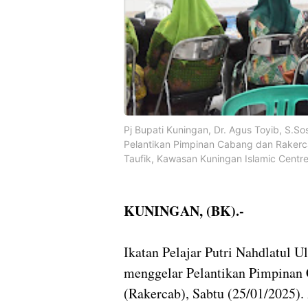
Pj Bupati Kuningan, Dr. Agus Toyib, S.S
Pelantikan Pimpinan Cabang dan Rakerc
Taufik, Kawasan Kuningan Islamic Centr
KUNINGAN, (BK).-
Ikatan Pelajar Putri Nahdlatul
menggelar Pelantikan Pimpinan 
(Rakercab), Sabtu (25/01/2025).