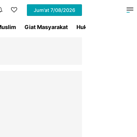
Jum'at
7/08/2026
uslim
Giat Masyarakat
Hukum
Olahraga