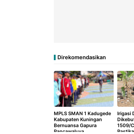
Direkomendasikan
MPLS SMAN 1 Kadugede
Irigasi
Kabupaten Kuningan
Dikebut
Bernuansa Gapura
1509/C
Pancawaluya
Pastik