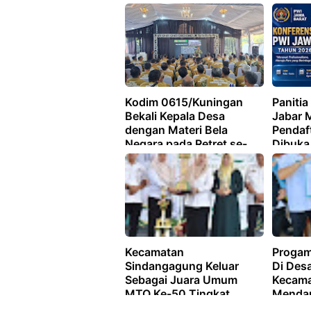
Berlangsung Khidmat,
Sesuai
Aman Dan Tertib
Kodim 0615/Kuningan
Panitia
Bekali Kepala Desa
Jabar M
dengan Materi Bela
Pendaf
Negara pada Retret se-
Dibuka 
Kabupaten Kuningan
Kecamatan
Progam
Sindangagung Keluar
Di Des
Sebagai Juara Umum
Kecama
MTQ Ke-50 Tingkat
Menda
Kabupaten Kuningan
Warga 