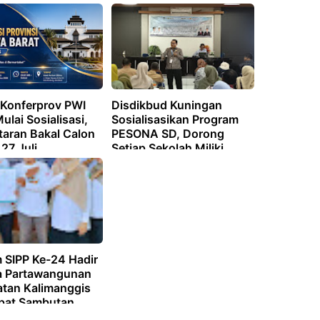
 Rencana
Membangun Daerah
 Konferprov PWI
Disdikbud Kuningan
ulai Sosialisasi,
Sosialisasikan Program
taran Bakal Calon
PESONA SD, Dorong
27 Juli
Setiap Sekolah Miliki
Identitas dan Keunggulan
 SIPP Ke-24 Hadir
a Partawangunan
tan Kalimanggis
pat Sambutan
Setempat