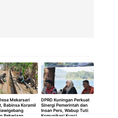
 Desa Mekarsari
DPRD Kuningan Perkuat
, Babinsa Koramil
Sinergi Pemerintah dan
iawigebang
Insan Pers, Wabup Tuti:
an Pekerjaan
Komunikasi Kunci