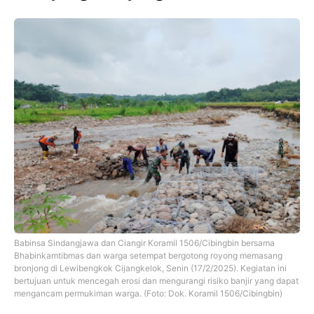
Babinsa Sindangjawa dan Ciangir Koramil 1506/Cibingbin bersama
Bhabinkamtibmas dan warga setempat bergotong royong memasang
bronjong di Lewibengkok Cijangkelok, Senin (17/2/2025). Kegiatan ini
bertujuan untuk mencegah erosi dan mengurangi risiko banjir yang dapat
mengancam permukiman warga. (Foto: Dok. Koramil 1506/Cibingbin)