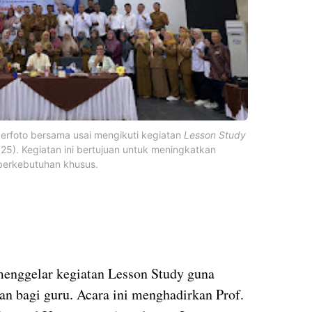
erfoto bersama usai mengikuti kegiatan
Lesson Study
25). Kegiatan ini bertujuan untuk meningkatkan
berkebutuhan khusus.
enggelar kegiatan Lesson Study guna
n bagi guru. Acara ini menghadirkan Prof.