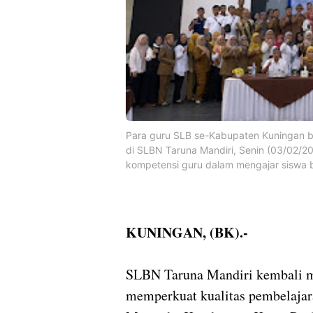
Para guru SLB se-Kabupaten Kuningan b
di SLBN Taruna Mandiri, Senin (03/02/20
kompetensi guru dalam mengajar siswa 
KUNINGAN, (BK).-
SLBN Taruna Mandiri kembali m
memperkuat kualitas pembelajara