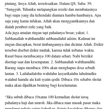
piutang, Insya Allah, terselesaikan. Dalam QS. Saba: 39;
“Sungguh, Tuhanku melapangkan rezeki dan membatasinya
bagi siapa yang dia kehendaki diantara hamba-hambanya. Apa
saja yang kamu infakan, Allah akan menggantikannya dan
dialah pemberi rizki yang baik.
Ada juga amalan ringan tapi pahalanya besar; yakni; 1.
Subhanallah wabihamdihi subhanallahil adzim. Kalimat ini
ringan diucapkan, berat timbangannya dan dicintai Allah. Dzikir
tersebut disebut dzikir mutlak, karena tidak terbatas waktu.
Rasul biasa membacanya 100 dalam sehari. Nabi berzikir
disetiap saat dan kesempatan. 2. Subhanallah wabihamdihi.
Barang siapa membaca 100x akan menghapus dosa sebuih
lautan. 3. Lailahailalohu wahdahu lasyarikalahu lahulmulku
walahul hamdu ala kuli syaiin qodir. Dibaca 10x sehabis sholat
maka akan dijadikan benteng bagi keselamatan.
“Jika subuh dibaca 10xatau 100 kemudian sholat isroq
pahalanya haji dan umroh. Jika dibaca mau masuk pasar maka
mendapat pahala sejuta kebaikan. Sejuta kesalahan dihapus dan