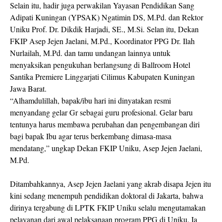
Selain itu, hadir juga perwakilan Yayasan Pendidikan Sang
Adipati Kuningan (YPSAK) Ngatimin DS, M.Pd. dan Rektor
Uniku Prof. Dr. Dikdik Harjadi, SE., M.Si. Selan itu, Dekan
FKIP Asep Jejen Jaelani, M.Pd., Koordinator PPG Dr. Ilah
Nurlailah, M.Pd. dan tamu undangan lainnya untuk
menyaksikan pengukuhan berlangsung di Ballroom Hotel
Santika Premiere Linggarjati Cilimus Kabupaten Kuningan
Jawa Barat.
“Alhamdulillah, bapak/ibu hari ini dinyatakan resmi
menyandang gelar Gr sebagai guru profesional. Gelar baru
tentunya harus membawa perubahan dan pengembangan diri
bagi bapak Ibu agar terus berkembang dimasa-masa
mendatang,” ungkap Dekan FKIP Uniku, Asep Jejen Jaelani,
M.Pd.
Ditambahkannya, Asep Jejen Jaelani yang akrab disapa Jejen itu
kini sedang menempuh pendidikan doktoral di Jakarta, bahwa
dirinya tergabung di LPTK FKIP Uniku selalu mengutamakan
pelayanan dari awal pelaksanaan program PPG di Uniku. Ia