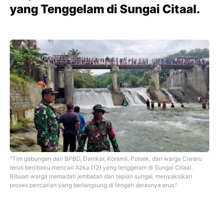
yang Tenggelam di Sungai Citaal.
"Tim gabungan dari BPBD, Damkar, Koramil, Polsek, dan warga Ciwaru
terus berjibaku mencari Azka (12) yang tenggelam di Sungai Citaal.
Ribuan warga memadati jembatan dan tepian sungai, menyaksikan
proses pencarian yang berlangsung di tengah derasnya arus."