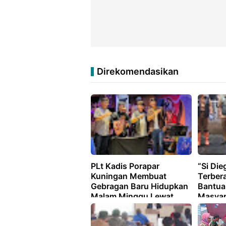
Direkomendasikan
PLt Kadis Porapar
“Si Di
Kuningan Membuat
Terbera
Gebragan Baru Hidupkan
Bantua
Malam Minggu Lewat
Masyar
Tampilan Seni Budaya
Kuning
Tradisi Maupun Moderen