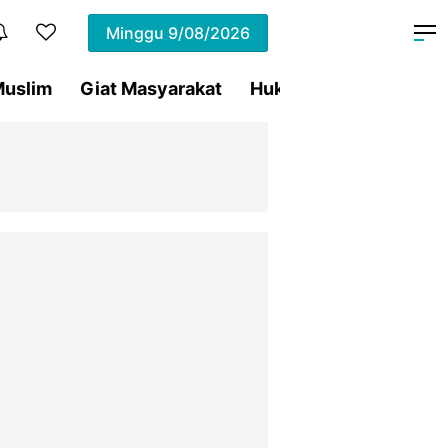
Minggu
9/08/2026
uslim
Giat Masyarakat
Hukum
Olahraga