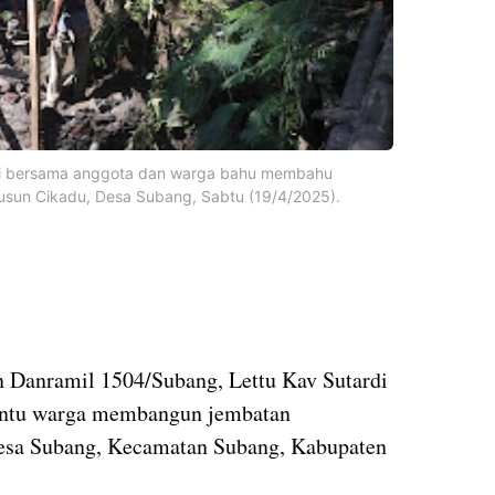
di bersama anggota dan warga bahu membahu
un Cikadu, Desa Subang, Sabtu (19/4/2025).
n Danramil 1504/Subang, Lettu Kav Sutardi
antu warga membangun jembatan
esa Subang, Kecamatan Subang, Kabupaten