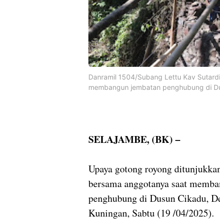
Danramil 1504/Subang Lettu Kav Sutar
membangun jembatan penghubung di Dus
SELAJAMBE, (BK) –
Upaya gotong royong ditunjukka
bersama anggotanya saat memb
penghubung di Dusun Cikadu, D
Kuningan, Sabtu (19 /04/2025).