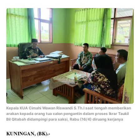
Kepala KUA Cimahi
Wawan Riswandi S.Th.I saat
tengah memberikan
arakan kepada orang tua calon pengantin dalam proses
Ikrar Taukil
Bil Qitabah didampingi para saksi, Rabu (16/4) diruang kerjanya
KUNINGAN, (BK).-