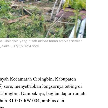
a Cibingbin yang rusak akibat tanah amblas setelah
, Sabtu (17/5/2025) sore.
layah Kecamatan Cibingbin, Kabupaten
) sore, menyebabkan longsornya tebing di
Cibingbin. Dampaknya, bagian dapur rumah
uhun RT 007 RW 004, amblas dan
us.