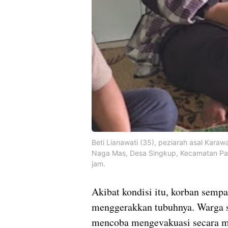
Beti Lianawati (35), peziarah asal Karaw
Naga Mas, Desa Singkup, Kecamatan Pas
jam.
Akibat kondisi itu, korban sem
menggerakkan tubuhnya. Warga s
mencoba mengevakuasi secara m