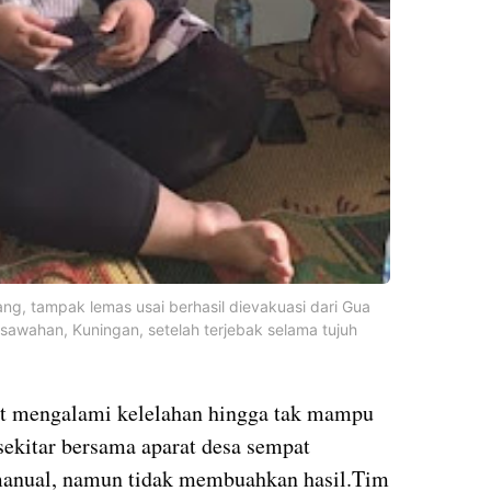
ang, tampak lemas usai berhasil dievakuasi dari Gua
awahan, Kuningan, setelah terjebak selama tujuh
pat mengalami kelelahan hingga tak mampu
ekitar bersama aparat desa sempat
anual, namun tidak membuahkan hasil.Tim