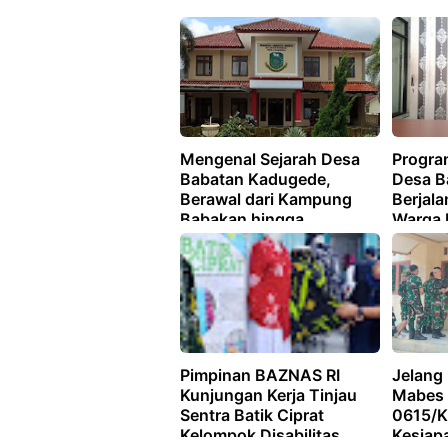
Mengenal Sejarah Desa
Progra
Babatan Kadugede,
Desa B
Berawal dari Kampung
Berjala
Babakan hingga
Warga I
Berkembang Menjadi
Tanah
Desa Mandiri
Pimpinan BAZNAS RI
Jelang
Kunjungan Kerja Tinjau
Mabes 
Sentra Batik Ciprat
0615/K
Kelompok Disabilitas
Kesiap