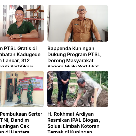
m PTSL Gratis di
Bappenda Kuningan
abatan Kadugede
Dukung Program PTSL,
n Lancar, 312
Dorong Masyarakat
kuti Sertifikasi
Segera Miliki Sertifikat
Tanah
 Pembukaan Serter
H. Rokhmat Ardiyan
TNI, Dandim
Resmikan IPAL Biogas,
uningan Cek
Solusi Limbah Kotoran
an di Hantara
Ternak di Kuningan