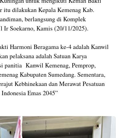
 Kuningan untuk mengikuti Kemah Bakti
ar itu dilakukan Kepala Kemenag Kab.
ndiman, berlangsung di Komplek
l Ir Soekarno, Kamis (20/11/2025).
kti Harmoni Beragama ke-4 adalah Kanwil
kan pelaksana adalah Satuan Karya
si panitia
Kanwil Kemenag, Pemprop,
Kemenag Kabupaten Sumedang. Sementara,
erajut Kebhinekaan dan Merawat Pesatuan
 Indonesia Emas 2045”