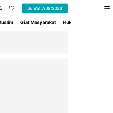
Jum'at
7/08/2026
uslim
Giat Masyarakat
Hukum
Olahraga