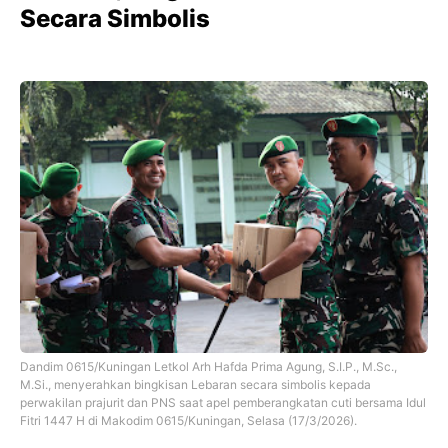
Secara Simbolis
Dandim 0615/Kuningan Letkol Arh Hafda Prima Agung, S.I.P., M.Sc.,
M.Si., menyerahkan bingkisan Lebaran secara simbolis kepada
perwakilan prajurit dan PNS saat apel pemberangkatan cuti bersama Idul
Fitri 1447 H di Makodim 0615/Kuningan, Selasa (17/3/2026).