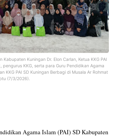
 Kabupaten Kuningan Dr. Elon Carlan, Ketua KKG PAI
, pengurus KKG, serta para Guru Pendidikan Agama
atan KKG PAI SD Kuningan Berbagi di Musala Ar Rohmat
tu (7/3/2026).
ndidikan Agama Islam (PAI) SD Kabupaten