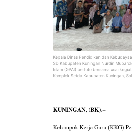
Kepala Dinas Pendidikan dan Kebudayaan
SD Kabupaten Kuningan Nurdin Mubarok
Islam (GPAI) berfoto bersama usai kegi
Komplek Setda Kabupaten Kuningan, Sab
KUNINGAN, (BK).–
Kelompok Kerja Guru (KKG) Pe