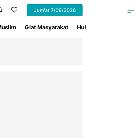
Jum'at
7/08/2026
uslim
Giat Masyarakat
Hukum
Olahraga