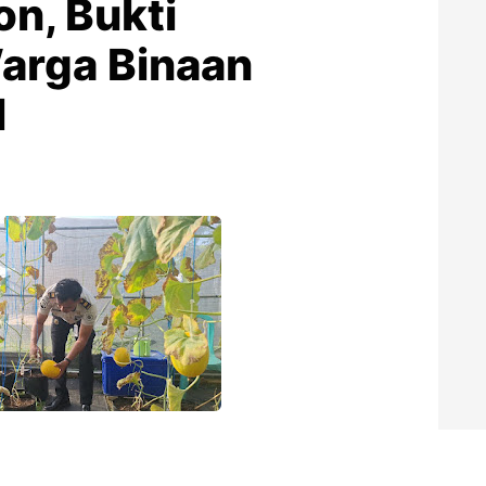
n, Bukti
arga Binaan
l