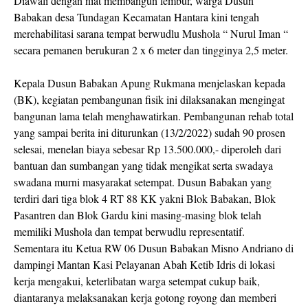
Diawali dengan niat membangun lembur, warga Dusun
Babakan desa Tundagan Kecamatan Hantara kini tengah
merehabilitasi sarana tempat berwudlu Mushola “ Nurul Iman “
secara pemanen berukuran 2 x 6 meter dan tingginya 2,5 meter.
Kepala Dusun Babakan Apung Rukmana menjelaskan kepada
(BK), kegiatan pembangunan fisik ini dilaksanakan mengingat
bangunan lama telah menghawatirkan. Pembangunan rehab total
yang sampai berita ini diturunkan (13/2/2022) sudah 90 prosen
selesai, menelan biaya sebesar Rp 13.500.000,- diperoleh dari
bantuan dan sumbangan yang tidak mengikat serta swadaya
swadana murni masyarakat setempat. Dusun Babakan yang
terdiri dari tiga blok 4 RT 88 KK yakni Blok Babakan, Blok
Pasantren dan Blok Gardu kini masing-masing blok telah
memiliki Mushola dan tempat berwudlu representatif.
Sementara itu Ketua RW 06 Dusun Babakan Misno Andriano di
dampingi Mantan Kasi Pelayanan Abah Ketib Idris di lokasi
kerja mengakui, keterlibatan warga setempat cukup baik,
diantaranya melaksanakan kerja gotong royong dan memberi