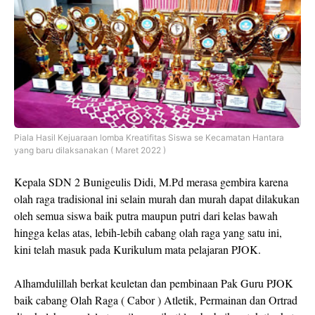
Piala Hasil Kejuaraan lomba Kreatifitas Siswa se Kecamatan Hantara
yang baru dilaksanakan ( Maret 2022 )
Kepala SDN 2 Bunigeulis Didi, M.Pd merasa gembira karena
olah raga tradisional ini selain murah dan murah dapat dilakukan
oleh semua siswa baik putra maupun putri dari kelas bawah
hingga kelas atas, lebih-lebih cabang olah raga yang satu ini,
kini telah masuk pada Kurikulum mata pelajaran PJOK.
Alhamdulillah berkat keuletan dan pembinaan Pak Guru PJOK
baik cabang Olah Raga ( Cabor ) Atletik, Permainan dan Ortrad