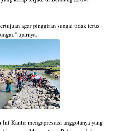
rtujuan agar pinggiran sungai tidak terus
sungai," ujarnya.
 Inf Kantir mengapresiasi anggotanya yang