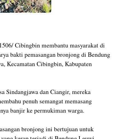
1506/ Cibingbin membantu masyarakat di
arya bakti pemasangan bronjong di Bendung
a, Kecamatan Cibingbin, Kabupaten
a Sindangjawa dan Ciangir, mereka
 membahu penuh semangat memasang
inya banjir ke permukiman warga.
sangan bronjong ini bertujuan untuk
i yang kerap terjadi di Bendung Leuwi