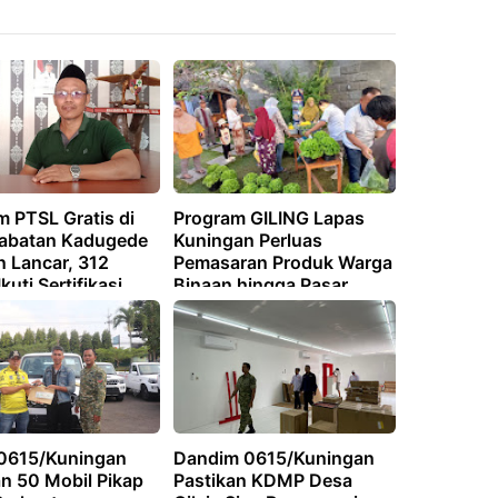
m PTSL Gratis di
Program GILING Lapas
abatan Kadugede
Kuningan Perluas
n Lancar, 312
Pemasaran Produk Warga
kuti Sertifikasi
Binaan hingga Pasar
Tumaritis Cirebon
0615/Kuningan
Dandim 0615/Kuningan
an 50 Mobil Pikap
Pastikan KDMP Desa