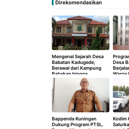
Direkomendasikan
Mengenal Sejarah Desa
Progra
Babatan Kadugede,
Desa B
Berawal dari Kampung
Berjala
Babakan hingga
Warga I
Berkembang Menjadi
Tanah
Desa Mandiri
Bappenda Kuningan
Kodim 
Dukung Program PTSL,
Salurk