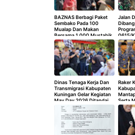
BAZNAS Berbagi Paket
Jalan D
Sembako Pada 100
Dibang
Mualap Dan Makan
Progra
Bersama 1.000 Mustahik
0615/K
Di Kelurahan/Kecamatan
Cigugur
Dinas Tenaga Kerja Dan
Raker 
Transmigrasi Kabupaten
Kabupa
Kuningan Gelar Kegiatan
Mantap
May Day 2026 Ditandai
Serta 
Berbagai Kegiatan
Pening
Profes