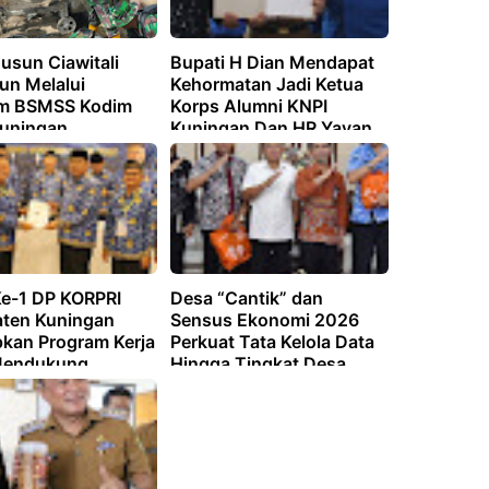
usun Ciawitali
Bupati H Dian Mendapat
un Melalui
Kehormatan Jadi Ketua
m BSMSS Kodim
Korps Alumni KNPI
uningan
Kuningan Dan HR Yayan
Diangkat Sekretaris
Dewan Kehormatan
Ke-1 DP KORPRI
Desa “Cantik” dan
ten Kuningan
Sensus Ekonomi 2026
kan Program Kerja
Perkuat Tata Kelola Data
Mendukung
Hingga Tingkat Desa
katan
ionalisme ASN