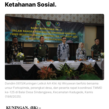
Ketahanan Sosial.
Dandim 0615/Kuningan Letkol Arh Kiki Aji Wiryawan berfoto bersama
unsur Forkopimda, perangkat desa, dan peserta rapat koordinasi TMMD
ke-125 di Balai Desa Sindangjawa, Kecamatan Kadugede, Kamis
(19/6/2025).
KUNINGAN, (BK) –