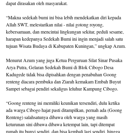
dapat dirasakan oleh masyarakat.
“Makna sedekah bumi ini bisa lebih mendekatkan diri kepada
Allah SWT, melestarikan nilai - nilai gotong royong,
kebersamaan, dan mencintai lingkungan sekitar, peduli sesame,
harapan kedepanya Sedekah Bumi ini ingin menjadi salah satu
tujuan Wisata Budaya di Kabupaten Kuningan,” ungkap Azum.
Menurut Azum yang juga Ketua Perguruan Silat Sinar Pusaka
Arya Putra, Gelaran Sedekah Bumi di Blok Cibogo Desa
Kadugede tidak bisa dipisahkan dengan penabuhan Goong
renteng diacara pembuka dan Ziarah kemakam Embah Buyut
Sampet sebagai pendiri sekaligus leluhur Kampung Cibogo.
“Goong renteng ini memiliki keunikan tersendiri, dulu ketika
ada warga Cibogo hajat pasti ditampilkan, pernah ada (Goong
Renteng) salahsatunya dibawa oleh warga yang masih
keturunan sini dibawa dibawa ketempat lain, tapi ditempat
rumah itu bunyi sendiri, dan bisa kembali lagi sendiri, hingga