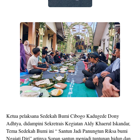
Ketua pelaksana Sedekah Bumi Cibogo Kadugede Dony
Adhtya, didampini Sekretrais Kegiatan Aldy Khaerul Iskandar,
Tema Sedekah Bumi ini “ Santun Jadi Panungtun Riksa bumi
Ngajati Diri” artinya Sopan santun menjadi tuntunan hidup dan