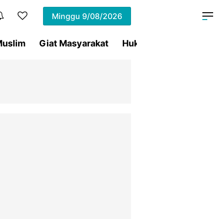
Minggu
9/08/2026
uslim
Giat Masyarakat
Hukum
Olahraga