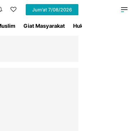
Jum'at
7/08/2026
uslim
Giat Masyarakat
Hukum
Olahraga