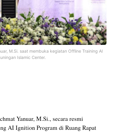
uar, M.Si. saat membuka kegiatan Offline Training AI
uningan Islamic Center.
chmat Yanuar, M.Si., secara resmi
ing AI Ignition Program di Ruang Rapat