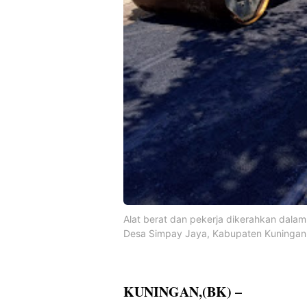
Alat berat dan pekerja dikerahkan dalam
Desa Simpay Jaya, Kabupaten Kuningan
KUNINGAN,(BK) –