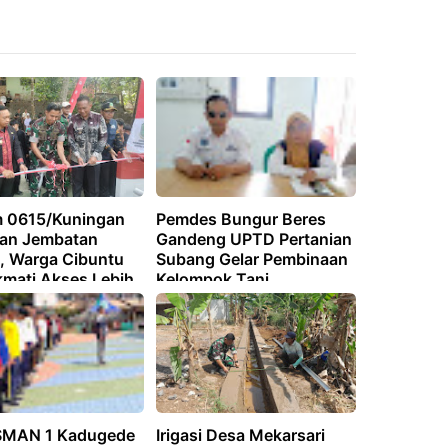
 0615/Kuningan
Pemdes Bungur Beres
an Jembatan
Gandeng UPTD Pertanian
, Warga Cibuntu
Subang Gelar Pembinaan
kmati Akses Lebih
Kelompok Tani
SMAN 1 Kadugede
Irigasi Desa Mekarsari