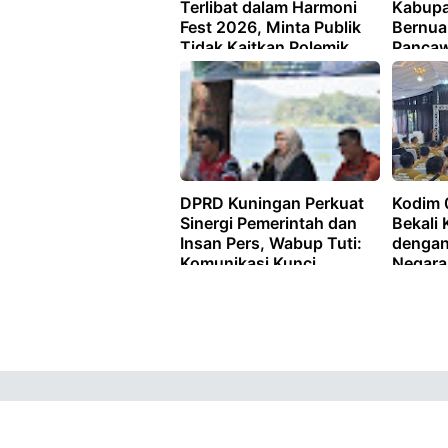
Terlibat dalam Harmoni
Kabupa
Fest 2026, Minta Publik
Bernua
Tidak Kaitkan Polemik
Pancaw
dengan Nama Kampus
Berlan
Aman D
DPRD Kuningan Perkuat
Kodim 
Sinergi Pemerintah dan
Bekali 
Insan Pers, Wabup Tuti:
dengan
Komunikasi Kunci
Negara 
Membangun Daerah
Kabupa