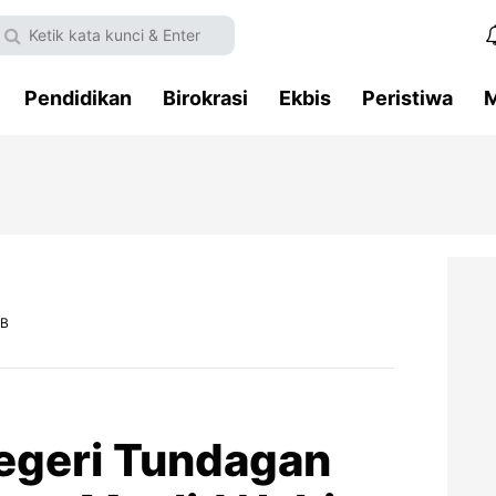
Pendidikan
Birokrasi
Ekbis
Peristiwa
M
IB
egeri Tundagan