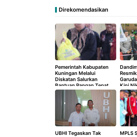
Direkomendasikan
Pemerintah Kabupaten
Dandim
Kuningan Melalui
Resmik
Diskatan Salurkan
Garuda
Bantuan Pangan Tepat
Kini Ni
Sasaran Cegah
Mudah
Kerawanan Pangan
UBHI Tegaskan Tak
MPLS 