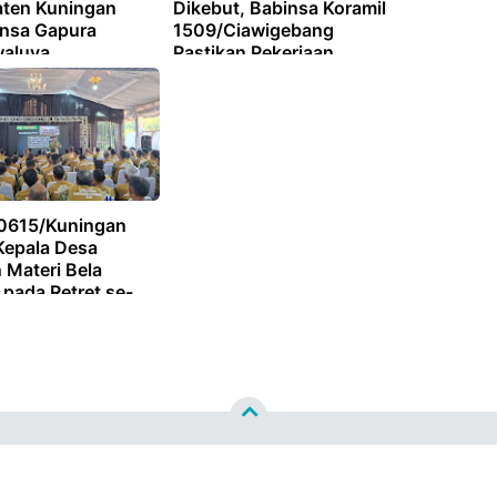
ten Kuningan
Dikebut, Babinsa Koramil
nsa Gapura
1509/Ciawigebang
aluya
Pastikan Pekerjaan
gsung Khidmat,
Sesuai Rencana
an Tertib
0615/Kuningan
Kepala Desa
 Materi Bela
pada Retret se-
ten Kuningan