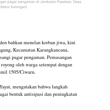
ngan pagar pengaman di Jembatan Paseban, Desa
 Bokor Kuningan)
siden bahkan menelan korban jiwa, kini
agung, Kecamatan Karangkancana,
asangi pagar pengaman. Pemasangan
g royong oleh warga setempat dengan
amil 1505/Ciwaru.
Yayat, mengatakan bahwa langkah
gai bentuk antisipasi dan peningkatan