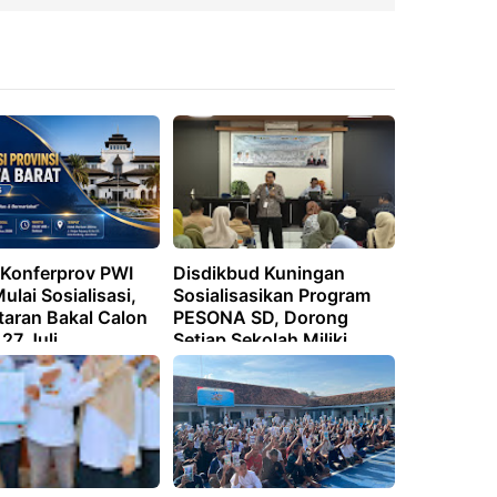
 Konferprov PWI
Disdikbud Kuningan
ulai Sosialisasi,
Sosialisasikan Program
taran Bakal Calon
PESONA SD, Dorong
27 Juli
Setiap Sekolah Miliki
Identitas dan Keunggulan