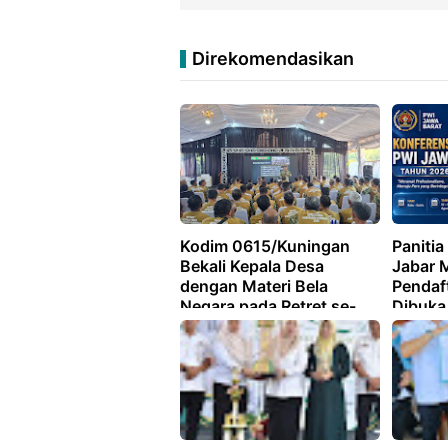
Direkomendasikan
Kodim 0615/Kuningan
Panitia
Bekali Kepala Desa
Jabar M
dengan Materi Bela
Pendaf
Negara pada Retret se-
Dibuka 
Kabupaten Kuningan