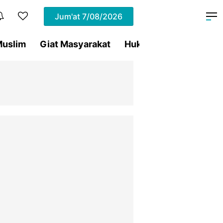
Jum'at
7/08/2026
uslim
Giat Masyarakat
Hukum
Olahraga