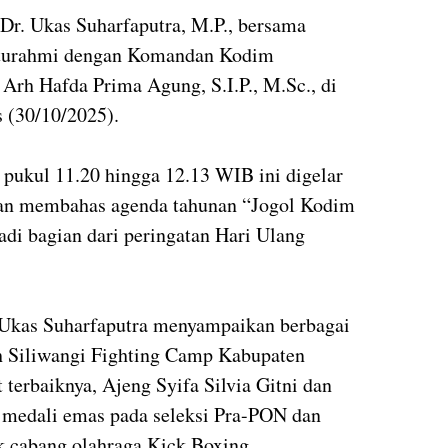
Dr. Ukas Suharfaputra, M.P., bersama
laturahmi dengan Komandan Kodim
rh Hafda Prima Agung, S.I.P., M.Sc., di
(30/10/2025).
 pukul 11.20 hingga 12.13 WIB ini digelar
dan membahas agenda tahunan “Jogol Kodim
di bagian dari peringatan Hari Ulang
 Ukas Suharfaputra menyampaikan berbagai
aih Siliwangi Fighting Camp Kabupaten
 terbaiknya, Ajeng Syifa Silvia Gitni dan
 medali emas pada seleksi Pra-PON dan
uk cabang olahraga Kick Boxing.