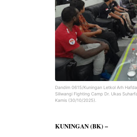
Dandim 0615/Kuningan Letkol Arh Hafda 
Siliwangi Fighting Camp Dr. Ukas Suha
Kamis (30/10/2025).
KUNINGAN (BK) –