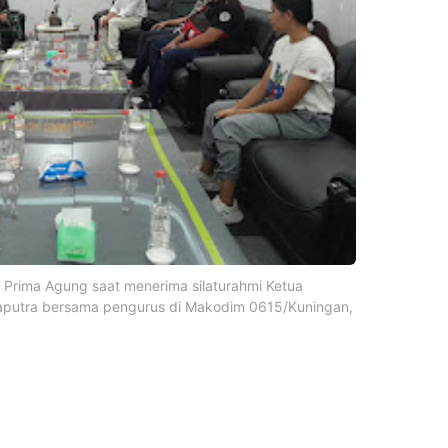
Prima Agung saat menerima silaturahmi Ketua
rfaputra bersama pengurus di Makodim 0615/Kuningan,