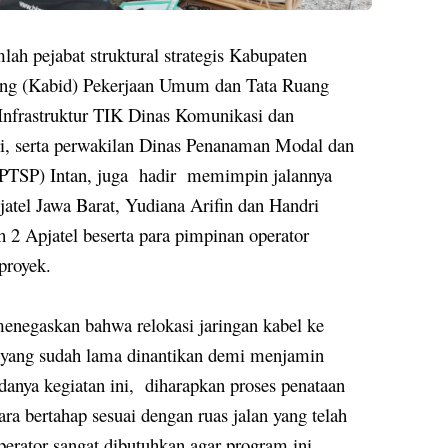
mlah pejabat struktural strategis Kabupaten
ang (Kabid) Pekerjaan Umum dan Tata Ruang
nfrastruktur TIK Dinas Komunikasi dan
ri, serta perwakilan Dinas Penanaman Modal dan
PTSP) Intan, juga
hadir
memimpin jalannya
atel Jawa Barat, Yudiana Arifin dan Handri
 2 Apjatel beserta para pimpinan operator
proyek.
negaskan bahwa relokasi jaringan kabel ke
l yang sudah lama dinantikan demi menjamin
danya kegiatan ini,
diharapkan proses penataan
ara bertahap sesuai dengan ruas jalan yang telah
perator sangat dibutuhkan agar program ini