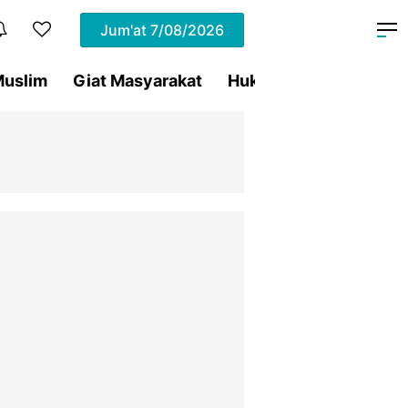
Jum'at
7/08/2026
uslim
Giat Masyarakat
Hukum
Olahraga