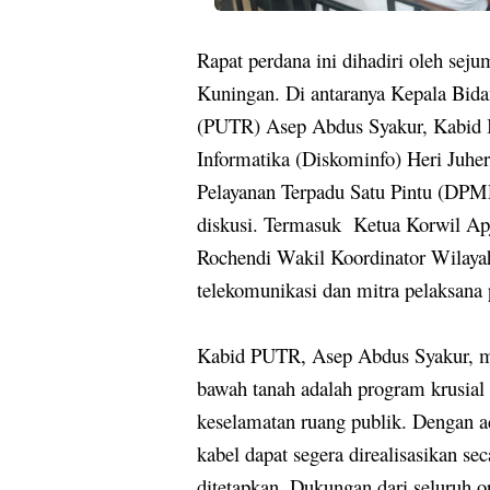
Rapat perdana ini dihadiri oleh seju
Kuningan. Di antaranya Kepala Bid
(PUTR) Asep Abdus Syakur, Kabid I
Informatika (Diskominfo) Heri Juhe
Pelayanan Terpadu Satu Pintu (DPM
diskusi. Termasuk
Ketua Korwil Apj
Rochendi Wakil Koordinator Wilayah
telekomunikasi dan mitra pelaksana 
Kabid PUTR, Asep Abdus Syakur, me
bawah tanah adalah program krusia
keselamatan ruang publik. Dengan a
kabel dapat segera direalisasikan sec
ditetapkan. Dukungan dari seluruh o