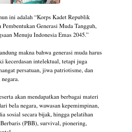
hun ini adalah “Korps Kadet Republik
h Pembentukan Generasi Muda Tangguh,
ngsaan Menuju Indonesia Emas 2045.”
gandung makna bahwa generasi muda harus
i kecerdasan intelektual, tetapi juga
emangat persatuan, jiwa patriotisme, dan
 negara.
peserta akan mendapatkan berbagai materi
dari bela negara, wawasan kepemimpinan,
 sosial secara bijak, hingga pelatihan
 Berbaris (PBB), survival, pionering,
ntal.