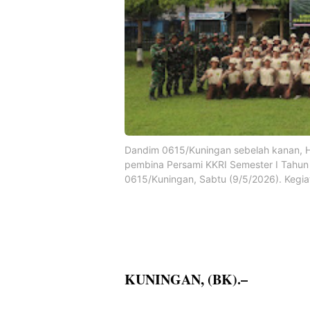
Dandim 0615/Kuningan sebelah kanan, H
pembina Persami KKRI Semester I Tahun
0615/Kuningan, Sabtu (9/5/2026). Kegiata
KUNINGAN, (BK).–