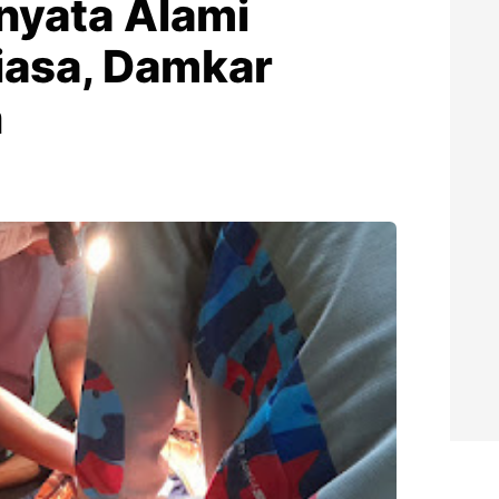
nyata Alami
iasa, Damkar
n