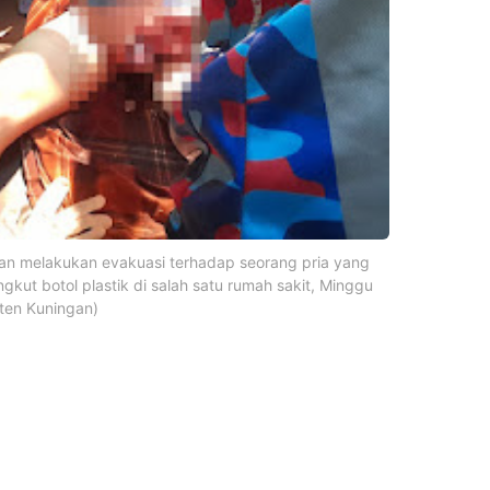
n melakukan evakuasi terhadap seorang pria yang
gkut botol plastik di salah satu rumah sakit, Minggu
ten Kuningan)