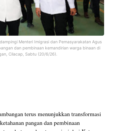
didampingi Menteri Imigrasi dan Pemasyarakatan Agus
pangan dan pembinaan kemandirian warga binaan di
, Cilacap, Sabtu (20/6/26).
mbangan terus menunjukkan transformasi
ketahanan pangan dan pembinaan