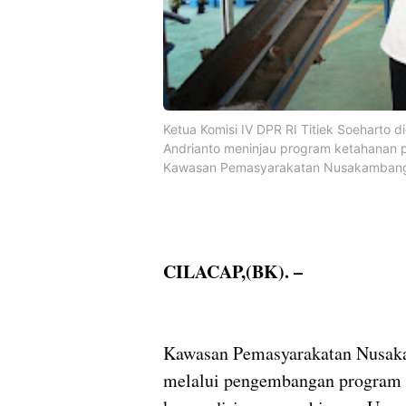
Ketua Komisi IV DPR RI Titiek Soeharto 
Andrianto meninjau program ketahanan 
Kawasan Pemasyarakatan Nusakambangan
CILACAP,(BK). –
Kawasan Pemasyarakatan Nusaka
melalui pengembangan program 