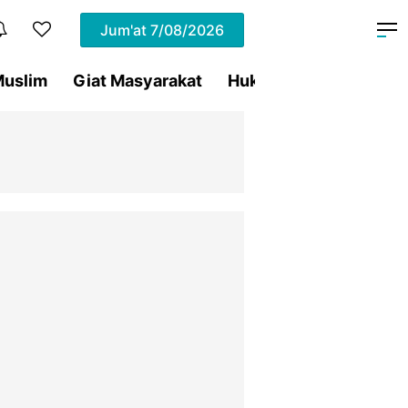
Jum'at
7/08/2026
uslim
Giat Masyarakat
Hukum
Olahraga