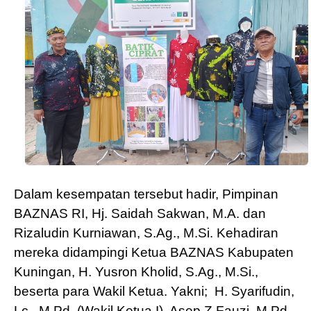
Dalam kesempatan tersebut hadir, Pimpinan
BAZNAS RI, Hj. Saidah Sakwan, M.A. dan
Rizaludin Kurniawan, S.Ag., M.Si. Kehadiran
mereka didampingi Ketua BAZNAS Kabupaten
Kuningan, H. Yusron Kholid, S.Ag., M.Si.,
beserta para Wakil Ketua. Yakni;
H. Syarifudin,
Lc., M.Pd. (Wakil Ketua I), Asep Z Fauzi, M.Pd.