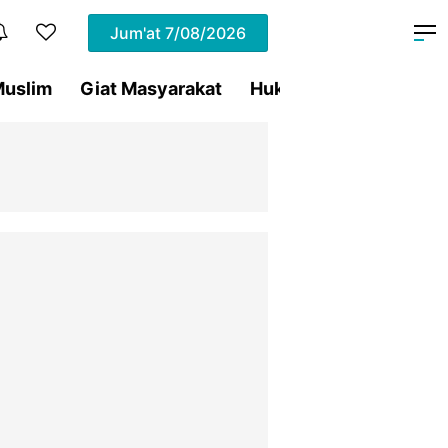
Jum'at
7/08/2026
uslim
Giat Masyarakat
Hukum
Olahraga