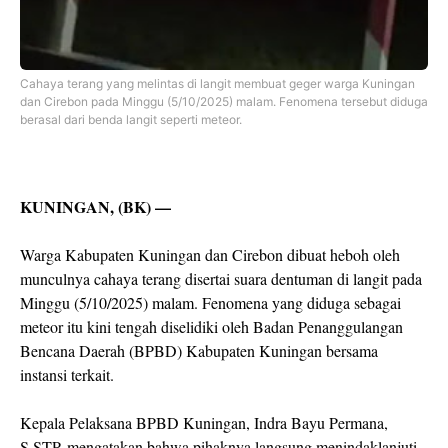
Cahaya terang yang melintas di langit membuat geger warga Kuningan
dan Cirebon pada Minggu (5/10/2025) malam. Fenomena tersebut diduga
berasal dari benda langit seperti meteor.
KUNINGAN, (BK) —
Warga Kabupaten Kuningan dan Cirebon dibuat heboh oleh
munculnya cahaya terang disertai suara dentuman di langit pada
Minggu (5/10/2025) malam. Fenomena yang diduga sebagai
meteor itu kini tengah diselidiki oleh Badan Penanggulangan
Bencana Daerah (BPBD) Kabupaten Kuningan bersama
instansi terkait.
Kepala Pelaksana BPBD Kuningan, Indra Bayu Permana,
S.STP, mengatakan bahwa pihaknya langsung menindaklanjuti