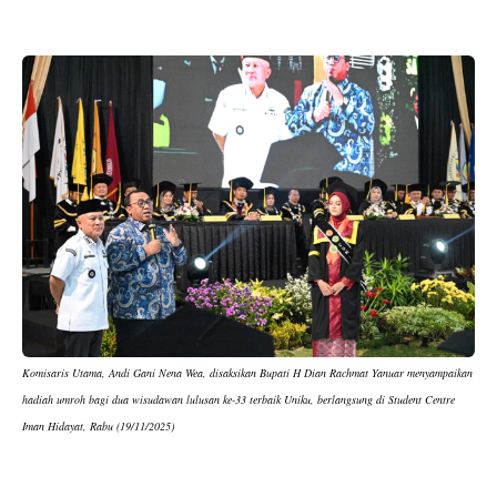
Komisaris Utama, Andi Gani Nena Wea, disaksikan Bupati H Dian Rachmat Yanuar menyampaikan
hadiah umroh bagi dua wisudawan lulusan ke-33 terbaik Uniku, berlangsung di Student Centre
Iman Hidayat, Rabu (19/11/2025)