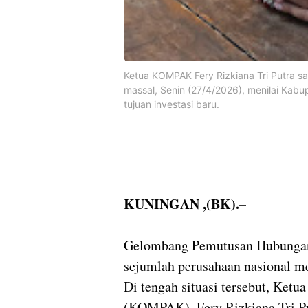
Ketua KOMPAK Fery Rizkiana Tri Putra 
massal, Senin (27/4/2026), menilai Kabu
tujuan investasi baru.
KUNINGAN ,(BK).–
Gelombang Pemutusan Hubungan
sejumlah perusahaan nasional me
Di tengah situasi tersebut, Ket
(KOMPAK), Fery Rizkiana Tri Put