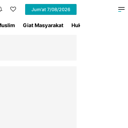
Jum'at
7/08/2026
uslim
Giat Masyarakat
Hukum
Olahraga