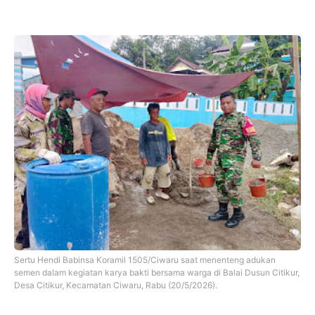
Sertu Hendi Babinsa Koramil 1505/Ciwaru saat menenteng adukan
semen dalam kegiatan karya bakti bersama warga di Balai Dusun Citikur,
Desa Citikur, Kecamatan Ciwaru, Rabu (20/5/2026).