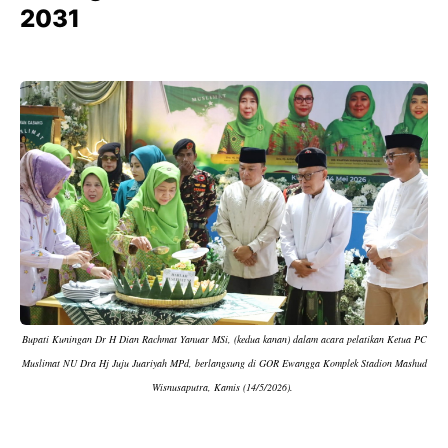
2031
Bupati Kuningan Dr H Dian Rachmat Yanuar MSi, (kedua kanan) dalam acara pelatikan Ketua PC
Muslimat NU Dra Hj Juju Juariyah MPd, berlangsung di GOR Ewangga Komplek Stadion Mashud
Wisnusaputra, Kamis (14/5/2026).